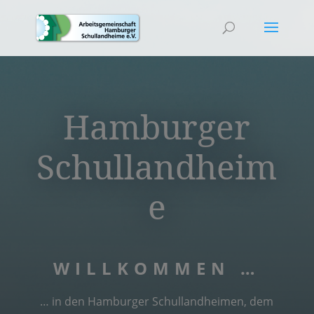
Hamburger
Schullandheim
e
WILLKOMMEN …
… in den Hamburger Schullandheimen, dem