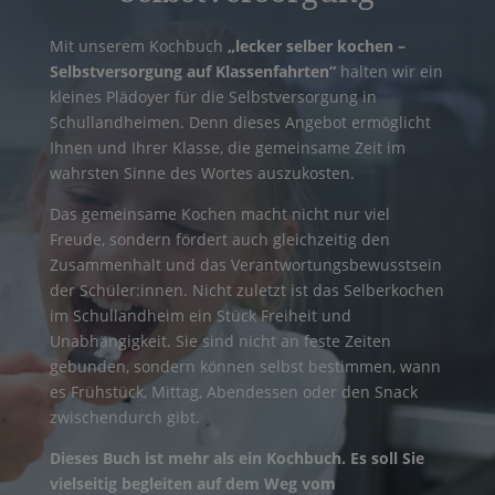
Mit unserem Kochbuch
„lecker selber kochen –
Selbstversorgung auf Klassenfahrten“
halten wir ein
kleines Plädoyer für die Selbstversorgung in
Schulland­heimen. Denn dieses Angebot ermöglicht
Ihnen und Ihrer Klasse, die gemeinsame Zeit im
wahrsten Sinne des Wortes auszukosten.
Das gemeinsame Kochen macht nicht nur viel
Freude, sondern fördert auch gleichzeitig den
Zusammenhalt und das Verantwortungsbewusstsein
der Schüler:innen. Nicht zuletzt ist das Selberkochen
im Schullandheim ein Stück Freiheit und
Unabhängigkeit. Sie sind nicht an feste Zeiten
gebunden, sondern können selbst bestimmen, wann
es Frühstück, Mittag, Abendessen oder den Snack
zwischendurch gibt.
Dieses Buch ist mehr als ein Kochbuch. Es soll Sie
vielseitig begleiten auf dem Weg vom