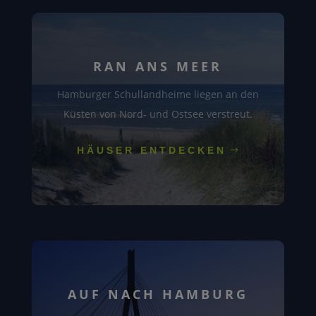
RAN ANS MEER
Hamburger Schullandheime liegen an den
Küsten von Nord- und Ostsee verstreut.
HÄUSER ENTDECKEN
AUF NACH HAMBURG