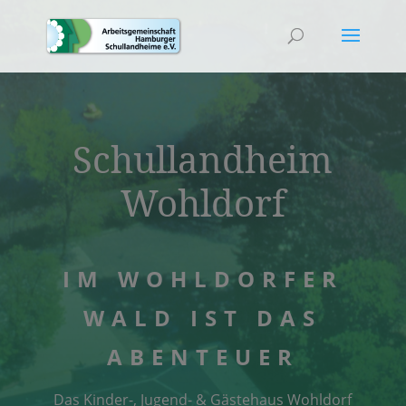
Schullandheim
Wohldorf
IM WOHLDORFER
WALD IST DAS
ABENTEUER
Das Kinder-, Jugend- & Gästehaus Wohldorf