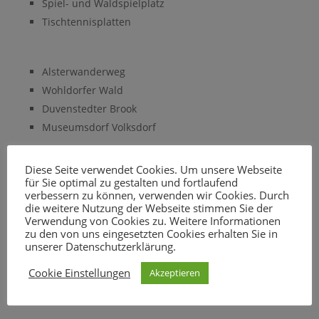
Spiel- und Waldspielplatz
Tischtennisplatten
Alsterwanderweg
Wohldorfer Wald
Duvenstedter Brook
Museumsdorf Volksdorf
Diese Seite verwendet Cookies. Um unsere Webseite
Hamburg
für Sie optimal zu gestalten und fortlaufend
verbessern zu können, verwenden wir Cookies. Durch
U-Bahn-Anschluss
die weitere Nutzung der Webseite stimmen Sie der
Ahrensburger Schloss
Verwendung von Cookies zu. Weitere Informationen
Wohldorfer Schleuse
zu den von uns eingesetzten Cookies erhalten Sie in
unserer Datenschutzerklärung.
Cookie Einstellungen
Akzeptieren