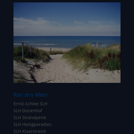
Ran ans Meer
Ernst-Schlee SLH
SLH Dünenhof
SLH Strandperle
SLH Honigparadies
SLH Klaarstrand