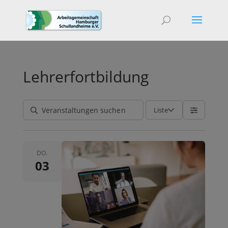
Lehrerfortbildung
Liste
DO.
03