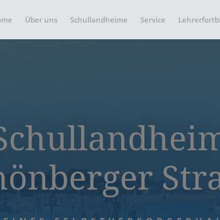
ome
Über uns
Schullandheime
Service
Lehrerfortb
Schullandhei
hönberger Str