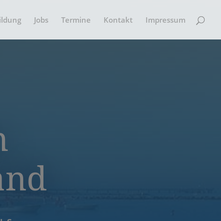
ildung
Jobs
Termine
Kontakt
Impressum
m
and