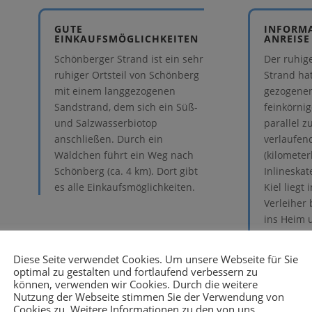
GUTE
INFORM
EINKAUFSMÖGLICHKEITEN
ANREISE
Schönberger Strand ist ein sehr
Der ruhig
ruhiger Ortsteil von Schönberg
Strand ha
mit einem langgezogenen
gezogenen
Sandstrand, dem sich ein Süß-
feinkörni
und Salzwasserbiotop
parallel 
anschließen. Durch ein
verlaufen
Wäldchen führt ein Weg nach
(kilometerl
Schönberg (ca. 4 km). Dort gibt
Inlineska
es alle Einkaufsmöglichkeiten.
Kiel liegt
Verleiher 
ins Heim 
Ort macht
Diese Seite verwendet Cookies. Um unsere Webseite für Sie
optimal zu gestalten und fortlaufend verbessern zu
können, verwenden wir Cookies. Durch die weitere
Nutzung der Webseite stimmen Sie der Verwendung von
Cookies zu. Weitere Informationen zu den von uns