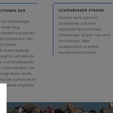
SCHÖNBERGER STRAND
ATIONEN ZUR
Feinster Sand, typische
e Ort Schönberger
Strandkörbe und eine
t einen lang
Seebrücke kennzeichnen
 kinderfreundlichen
Schönberger Strand. Hier wird
gen Sandstrand. Der
Ihre Klassen- oder
zum Strand
Gruppenreise zu einem
de breite Radweg
wunderbaren Erlebnis.
ang!) ist attraktiv für
ter und Waveboarder.
 in „Fahrradnähe“. Ein
bringt Räder direkt
und die Surfschule im
 attraktive Angebote.