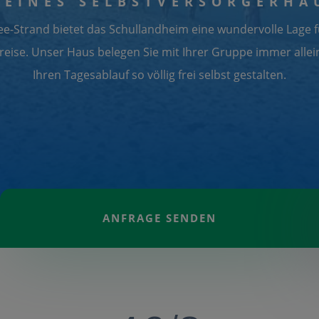
LEINES SELBSTVERSORGERHA
e-Strand bietet das Schullandheim eine wundervolle Lage f
eise. Unser Haus belegen Sie mit Ihrer Gruppe immer alle
Ihren Tagesablauf so völlig frei selbst gestalten.
ANFRAGE SENDEN