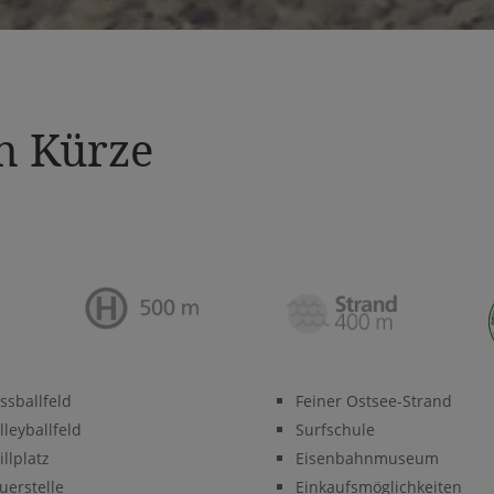
n Kürze
ssballfeld
Feiner Ostsee-Strand
lleyballfeld
Surfschule
illplatz
Eisenbahnmuseum
uerstelle
Einkaufsmöglichkeiten