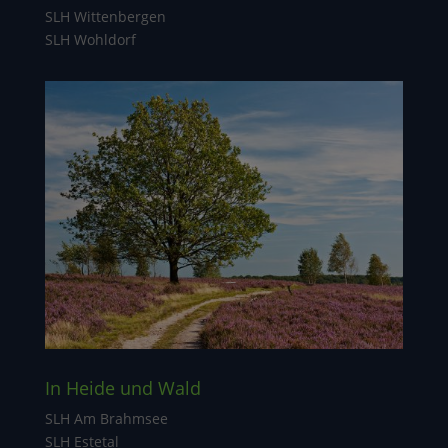
SLH Wittenbergen
SLH Wohldorf
In Heide und Wald
SLH Am Brahmsee
SLH Estetal